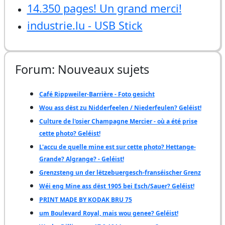
14.350 pages! Un grand merci!
industrie.lu - USB Stick
Forum: Nouveaux sujets
Café Rippweiler-Barrière - Foto gesicht
Wou ass dëst zu Nidderfeelen / Niederfeulen? Geléist!
Culture de l'osier Champagne Mercier - où a été prise
cette photo? Geléist!
L'accu de quelle mine est sur cette photo? Hettange-
Grande? Algrange? - Geléist!
Grenzsteng un der lëtzebuergesch-franséischer Grenz
Wéi eng Mine ass dëst 1905 bei Esch/Sauer? Geléist!
PRINT MADE BY KODAK BRU 75
um Boulevard Royal, mais wou genee? Geléist!