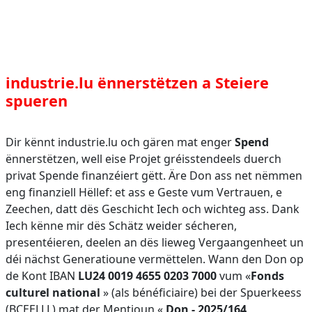
industrie.lu ënnerstëtzen a Steiere
spueren
Dir kënnt industrie.lu och gären mat enger
Spend
ënnerstëtzen, well eise Projet gréisstendeels duerch
privat Spende finanzéiert gëtt. Äre Don ass net nëmmen
eng finanziell Hëllef: et ass e Geste vum Vertrauen, e
Zeechen, datt dës Geschicht Iech och wichteg ass. Dank
Iech kënne mir dës Schätz weider sécheren,
presentéieren, deelen an dës lieweg Vergaangenheet un
déi nächst Generatioune vermëttelen. Wann den Don op
de Kont IBAN
LU24 0019 4655 0203 7000
vum «
Fonds
culturel national
» (als bénéficiaire) bei der Spuerkeess
(BCEELLL) mat der Mentioun «
Don - 2025/164