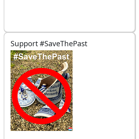
Support #SaveThePast