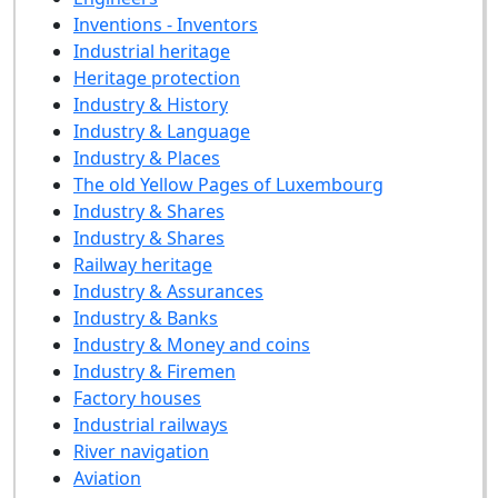
Inventions - Inventors
Industrial heritage
Heritage protection
Industry & History
Industry & Language
Industry & Places
The old Yellow Pages of Luxembourg
Industry & Shares
Industry & Shares
Railway heritage
Industry & Assurances
Industry & Banks
Industry & Money and coins
Industry & Firemen
Factory houses
Industrial railways
River navigation
Aviation