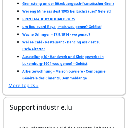
Grenzsteng un der lëtzebuergesch-franséischer Grenz
Wéi eng Mine ass dëst 1905 bei Esch/Sauer? Geléist!
PRINT MADE BY KODAK BRU 75
um Boulevard Royal, mais wou genee? Geléist!
Wache Dillingen - 17.9.1914 - wo genau?
Wéi ee Café - Restaurant - Dancing ass dëst zu
Esch/Alzette?
Ausstellung für Handwerk und Kleingewerbe in
Luxemburg-1904 wou genee? - Geléist
Arbeiterwohnung - Maison ouvrière - Compagnie
Générale des Ciments, Dommeldange
More Topics »
Support industrie.lu