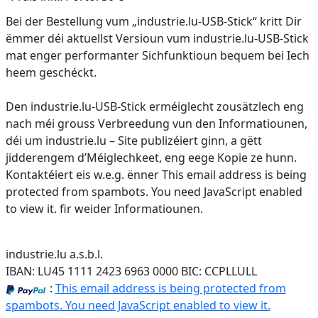
Bei der Bestellung vum „industrie.lu-USB-Stick“ kritt Dir
ëmmer déi aktuellst Versioun vum industrie.lu-USB-Stick
mat enger performanter Sichfunktioun bequem bei Iech
heem geschéckt.
Den industrie.lu-USB-Stick erméiglecht zousätzlech eng
nach méi grouss Verbreedung vun den Informatiounen,
déi um industrie.lu – Site publizéiert ginn, a gëtt
jidderengem d’Méiglechkeet, eng eege Kopie ze hunn.
Kontaktéiert eis w.e.g. ënner
This email address is being
protected from spambots. You need JavaScript enabled
to view it.
fir weider Informatiounen.
industrie.lu a.s.b.l.
IBAN: LU45 1111 2423 6963 0000 BIC: CCPLLULL
:
This email address is being protected from
spambots. You need JavaScript enabled to view it.