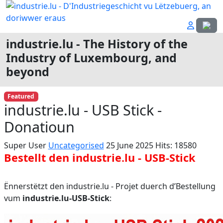
Select
industrie.lu - The History of the
Industry of Luxembourg, and
beyond
Featured
industrie.lu - USB Stick -
Donatioun
Super User
Uncategorised
25 June 2025
Hits: 18580
Bestellt den industrie.lu - USB-Stick
Ënnerstëtzt den industrie.lu - Projet duerch d’Bestellung
vum
industrie.lu-USB-Stick
: