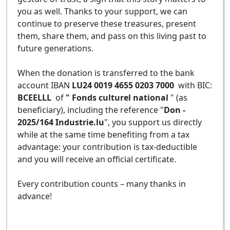
you as well. Thanks to your support, we can
continue to preserve these treasures, present
them, share them, and pass on this living past to
future generations.
When the donation is transferred to the bank
account IBAN
LU24 0019 4655 0203 7000
with BIC:
BCEELLL
of
" Fonds culturel national
" (as
beneficiary), including the reference "
Don -
2025/164 Industrie.lu
", you support us directly
while at the same time benefiting from a tax
advantage: your contribution is tax-deductible
and you will receive an official certificate.
Every contribution counts – many thanks in
advance!