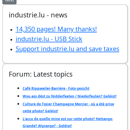
industrie.lu - news
14,350 pages! Many thanks!
industrie.lu - USB Stick
Support industrie.lu and save taxes
Forum: Latest topics
Café Rippweiler-Barrière - Foto gesicht
Wou ass dëst zu Nidderfeelen / Niederfeulen? Geléist!
Culture de l'osier Champagne Mercier - où a été prise
cette photo? Geléist!
L'accu de quelle mine est sur cette photo? Hettange-
Grande? Algrange? - Geléist!