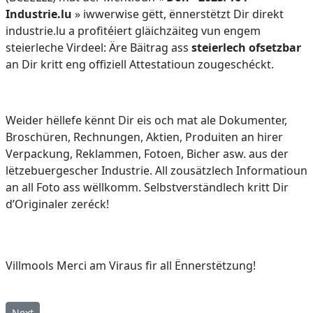
Industrie.lu
» iwwerwise gëtt, ënnerstëtzt Dir direkt
industrie.lu a profitéiert gläichzäiteg vun engem
steierleche Virdeel: Äre Bäitrag ass
steierlech ofsetzbar
an Dir kritt eng offiziell Attestatioun zougeschéckt.
Weider hëllefe kënnt Dir eis och mat ale Dokumenter,
Broschüren, Rechnungen, Aktien, Produiten an hirer
Verpackung, Reklammen, Fotoen, Bicher asw. aus der
lëtzebuergescher Industrie. All zousätzlech Informatioun
an all Foto ass wëllkomm. Selbstverständlech kritt Dir
d’Originaler zeréck!
Villmools Merci am Viraus fir all Ënnerstëtzung!
Next article: Industries par type
Next