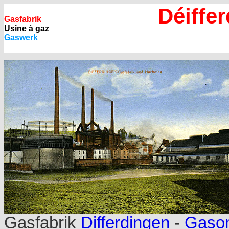
Déiffer
Gasfabrik
Usine à gaz
Gaswerk
Gasfabrik
Differdingen
-
Gaso