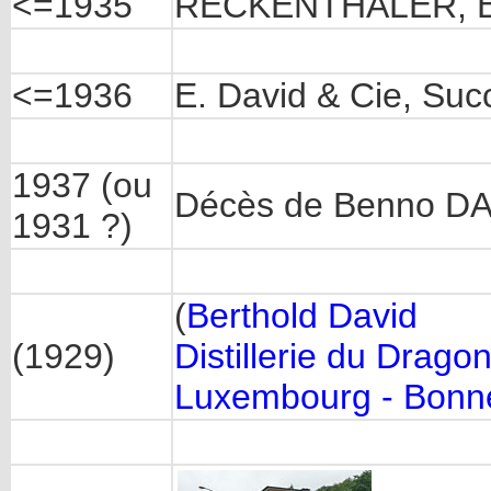
<=1935
RECKENTHALER, Bren
<=1936
E. David & Cie, Suc
1937 (ou
Décès de Benno D
1931 ?)
(
Berthold David
(1929)
Distillerie du Drago
Luxembourg - Bonn