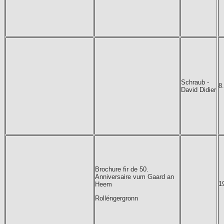
Schraub -
8
David Didier
Brochure fir de 50.
Anniversaire vum Gaard an
1
Heem
Rolléngergronn