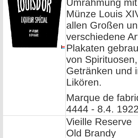
Umrahmung mit d
Münze Louis XIV
allen Großen un
verschiedene Art
Plakaten gebrau
von Spirituosen,
Getränken und 
Likören.
Marque de fabr
4444 - 8.4. 192
Vieille Reserve
Old Brandy