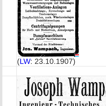
(
LW
: 23.10.1907)