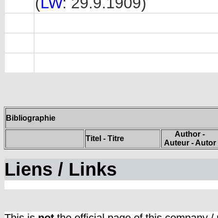
(
LW
: 29.9.1909)
Bibliographie
Author -
Titel - Titre
Auteur - Autor
Liens / Links
This is
not
the official page of this company /