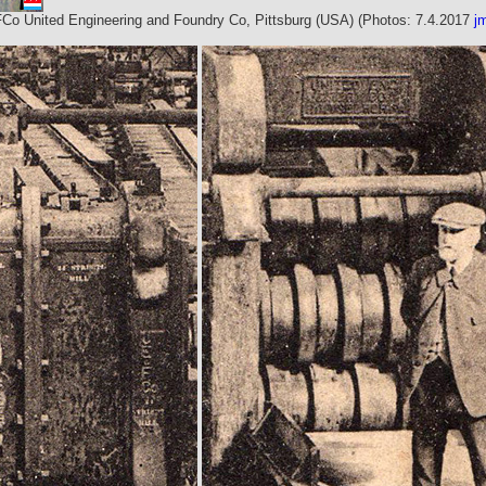
FCo United Engineering and Foundry Co, Pittsburg (USA)
(Photos: 7.4.2017
j