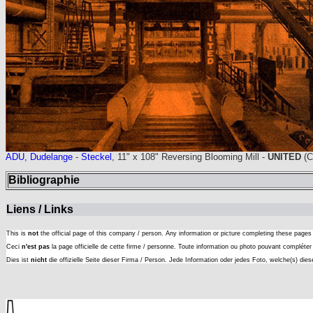
ADU, Dudelange
-
Steckel
, 11" x 108" Reversing Blooming Mill -
UNITED
(C
Bibliographie
Liens / Links
This is
not
the official page of this company / person. Any information or picture completing these page
Ceci
n'est pas
la page officielle de cette firme / personne. Toute information ou photo pouvant complét
Dies ist
nicht
die offizielle Seite dieser Firma / Person. Jede Information oder jedes Foto, welche(s) die