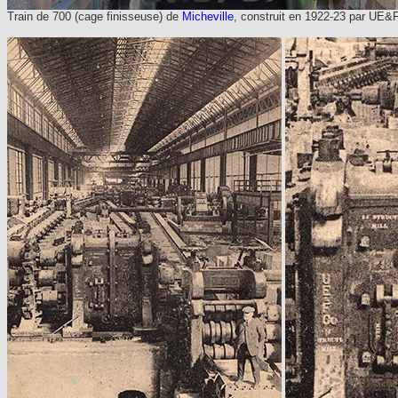
Train de 700 (cage finisseuse) de
Micheville
, construit en 1922-23 par UE&