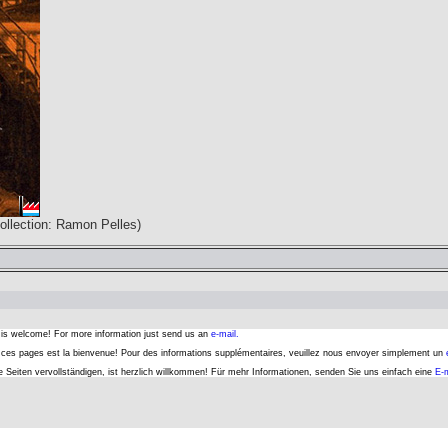
ollection: Ramon Pelles)
s is welcome! For more information just send us an
e-mail.
er ces pages est la bienvenue! Pour des informations supplémentaires, veuillez nous envoyer simplement un
se Seiten vervollständigen, ist herzlich willkommen! Für mehr Informationen, senden Sie uns einfach eine
E-m