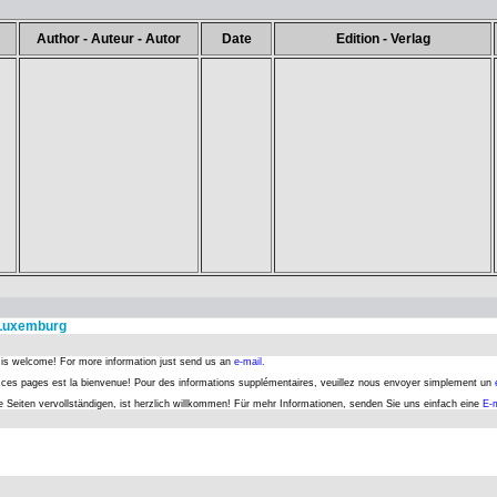
Author - Auteur - Autor
Date
Edition - Verlag
 Luxemburg
s is welcome! For more information just send us an
e-mail.
er ces pages est la bienvenue! Pour des informations supplémentaires, veuillez nous envoyer simplement un
se Seiten vervollständigen, ist herzlich willkommen! Für mehr Informationen, senden Sie uns einfach eine
E-m