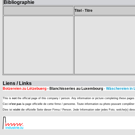
Bibliographie
Titel - Titre
Liens / Links
Botzereien zu Lëtzebuerg
- Blanchisseries au Luxembourg
- Wäschereien in
This is
not
the official page of this company / person. Any information or picture completing these page
Ceci
n'est pas
la page officielle de cette firme / personne. Toute information ou photo pouvant complét
Dies ist
nicht
die offizielle Seite dieser Firma / Person. Jede Information oder jedes Foto, welche(s) die