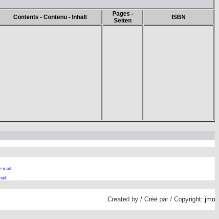
Pages -
Contents - Contenu - Inhalt
ISBN
Seiten
e-mail.
ail
.
Created by / Créé par / Copyright:
jmo