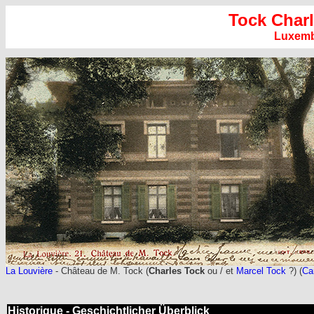
Tock Char
Luxem
La Louvière
- Château de M. Tock (
Charles Tock
ou / et
Marcel Tock
?) (
Ca
Historique - Geschichtlicher Überblick