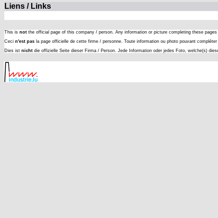
Liens / Links
This is
not
the official page of this company / person. Any information or picture completing these page
Ceci
n'est pas
la page officielle de cette firme / personne. Toute information ou photo pouvant complét
Dies ist
nicht
die offizielle Seite dieser Firma / Person. Jede Information oder jedes Foto, welche(s) die