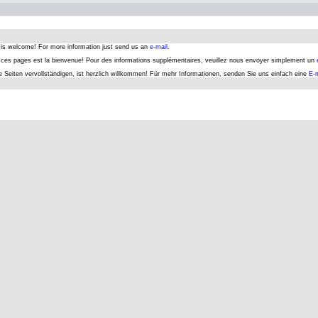
s is welcome! For more information just send us an
e-mail.
er ces pages est la bienvenue! Pour des informations supplémentaires, veuillez nous envoyer simplement un
se Seiten vervollständigen, ist herzlich willkommen! Für mehr Informationen, senden Sie uns einfach eine
E-m