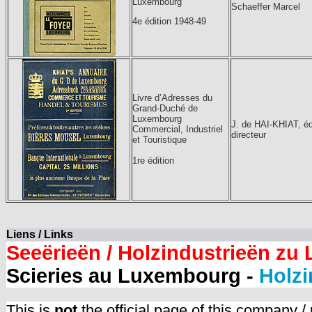
Luxembourg
Schaeffer Marcel
4e édition 1948-49
Livre d’Adresses du
Grand-Duché de
Luxembourg
J. de HAI-KHIAT, éd
Commercial, Industriel
directeur
et Touristique
1re édition
Liens / Links
Seeërieën / Holzindustrieën zu
Scieries au Luxembourg -
Holzi
This is
not
the official page of this company /