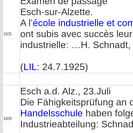
Examen de passage
Esch-sur-Alzette.
A l’
école industrielle et c
ont subis avec succès leu
1925
industrielle: …H. Schnadt
(
LIL
: 24.7.1925)
Esch a.d. Alz., 23.Juli
Die Fähigkeitsprüfung an 
Handelsschule
haben folg
1928
Industrieabteilung: Schna