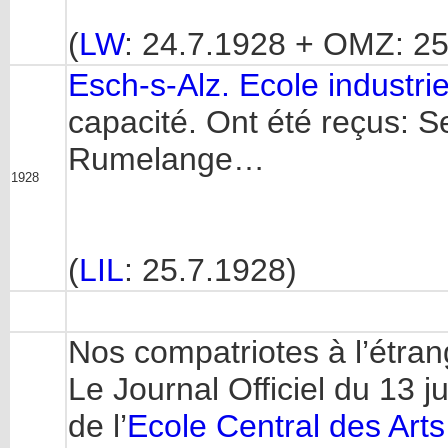
(
LW
: 24.7.1928 + OMZ: 25
Esch-s-Alz. Ecole industri
capacité. Ont été reçus: S
Rumelange…
1928
(
LIL
: 25.7.1928)
Nos compatriotes à l’étran
Le Journal Officiel du 13 ju
de l’
Ecole Central des Art