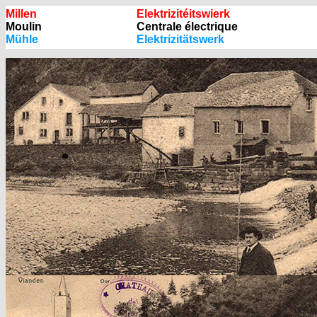
Millen
Elektrizitéitswierk
Moulin
Centrale électrique
Mühle
Elektrizitätswerk