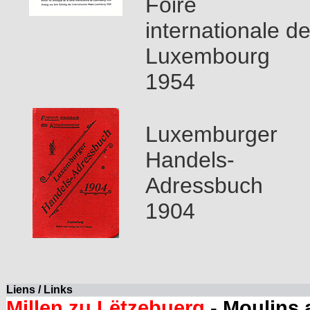
Foire
internationale d
Luxembourg
1954
Luxemburger
Handels-
Adressbuch
1904
Liens / Links
Millen zu Lëtzebuerg
- Moulins