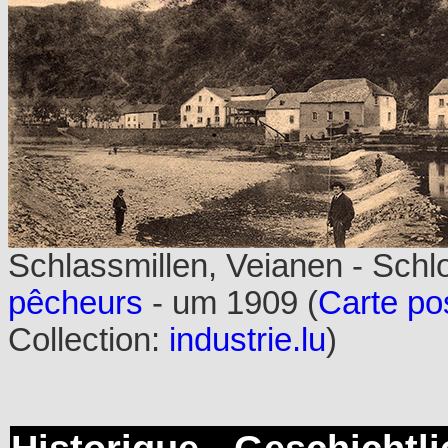
Schlassmillen, Veianen - Sch
pêcheurs
- um 1909 (
Carte po
Collection:
industrie.lu
)