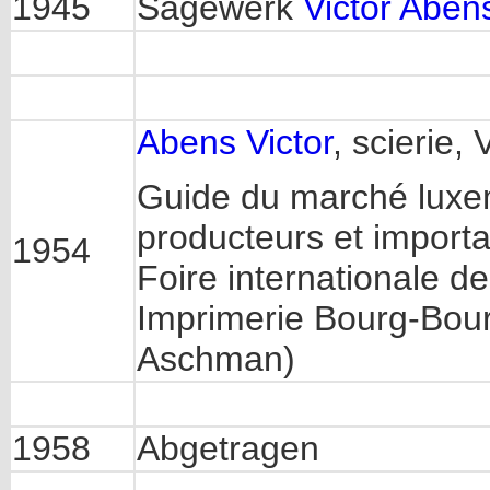
1945
Sägewerk
Victor Aben
Abens Victor
, scierie,
Guide du marché luxem
producteurs et importat
1954
Foire internationale d
Imprimerie Bourg-Bour
Aschman)
1958
Abgetragen