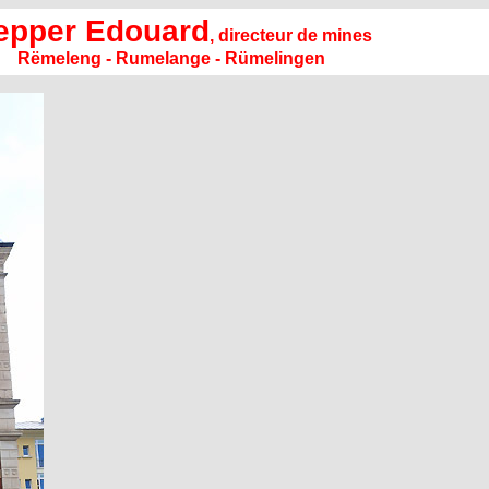
epper Edouard
, directeur de mines
Rëmeleng - Rumelange - Rümelingen