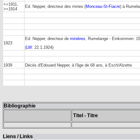
<=1911,
Ed. Nepper, directeur des mines (
Monceau-St-Fiacre
) à Rumel
>=1914
Ed. Nepper, directeur de
minières
, Rumelange - Einkommen: 15
1923
(
LW
: 22.1.1924)
1939
Décès d'Edouard Nepper, à l'âge de 68 ans, à Esch/Alzette
Bibliographie
Titel - Titre
Liens / Links