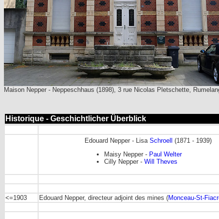
Maison Nepper - Neppeschhaus (1898), 3 rue Nicolas Pletschette, Rumelan
Historique - Geschichtlicher Überblick
Edouard Nepper - Lisa
Schroell
(1871 - 1939)
Maisy Nepper -
Paul Welter
Cilly Nepper -
Will Theves
<=1903
Edouard Nepper, directeur adjoint des mines (
Monceau-St-Fiacr