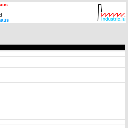
raus
à
d
naus