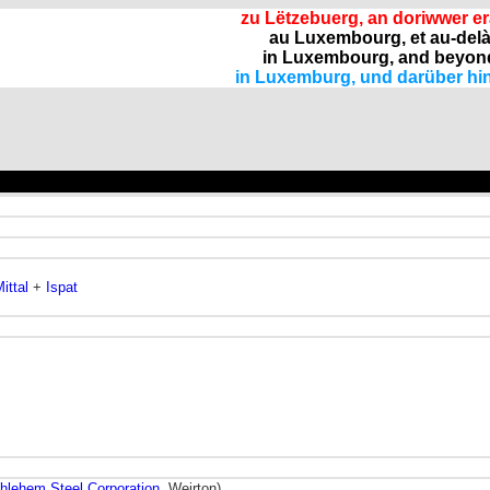
zu Lëtzebuerg, an doriwwer e
au Luxembourg, et au-del
in Luxembourg, and beyon
in Luxemburg, und darüber hi
ittal
+
Ispat
hlehem Steel Corporation
, Weirton)