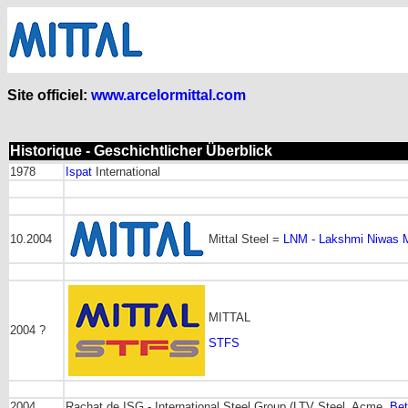
Site officiel:
www.arcelormittal.com
Historique - Geschichtlicher Überblick
1978
Ispat
International
10.2004
Mittal Steel =
LNM - Lakshmi Niwas M
MITTAL
2004 ?
STFS
2004
Rachat de ISG - International Steel Group (LTV Steel, Acme,
Bet