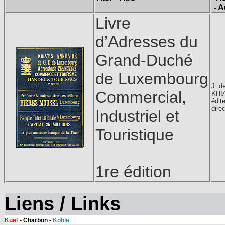
- A
Livre
d’Adresses du
Grand-Duché
de Luxembourg
J. d
Commercial,
KHI
édite
dire
Industriel et
Touristique
1re édition
Liens / Links
Kuel
- Charbon -
Kohle