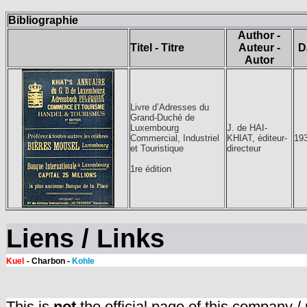
Bibliographie
Author -
Titel - Titre
Auteur -
D
Autor
Livre d’Adresses du
Grand-Duché de
Luxembourg
J. de HAI-
Commercial, Industriel
KHIAT, éditeur-
19
et Touristique
directeur
1re édition
Liens / Links
Kuel
- Charbon -
Kohle
This is
not
the official page of this company /