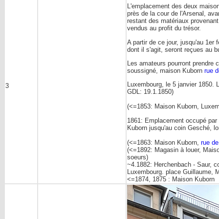
L'emplacement des deux maisons s
près de la cour de l'Arsenal, ava
restant des matériaux provenan
vendus au profit du trésor.
A partir de ce jour, jusqu'au 1er
dont il s'agit, seront reçues au
Les amateurs pourront prendre 
soussigné, maison Kuborn
rue d
Luxembourg, le 5 janvier 1850.
3
GDL: 19.1.1850)
(<=1853: Maison Kuborn, Luxemb
1861: Emplacement occupé par la
Kuborn jusqu'au coin Gesché, l
(<=1863: Maison Kuborn,
rue de
(<=1892: Magasin à louer, Maiso
soeurs)
~4.1882: Herchenbach - Saur, co
Luxembourg. place Guillaume, 
<=1874, 1875 : Maison Kuborn