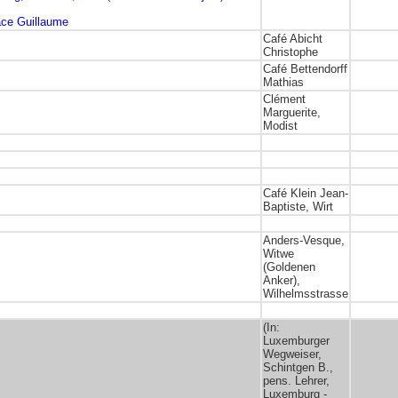
ace Guillaume
Café Abicht
Christophe
Café Bettendorff
Mathias
Clément
Marguerite,
Modist
Café Klein Jean-
Baptiste, Wirt
Anders-Vesque,
Witwe
(Goldenen
Anker),
Wilhelmsstrasse
(In:
Luxemburger
Wegweiser,
Schintgen B.,
pens. Lehrer,
Luxemburg -