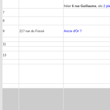
fréier
6 rue Guillaume
, elo
2 pl
7
8
9
21? rue du Fossé
Ancre d'Or ?
11
13