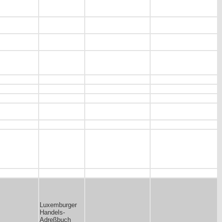
Luxemburger
Handels-
Adreßbuch