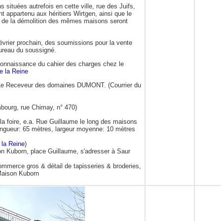
ituées autrefois en cette ville, rue des Juifs,
nt appartenu aux héritiers Wirtgen, ainsi que le
t de la démolition des mêmes maisons seront
 février prochain, des soumissions pour la vente
 bureau du soussigné.
connaissance du cahier des charges chez le
e la Reine
 Le Receveur des domaines DUMONT. (Courrier du
ourg, rue Chimay, n° 470)
 foire, e.a. Rue Guillaume le long des maisons
ongueur: 65 mètres, largeur moyenne: 10 mètres
 la Reine
)
n Kuborn, place Guillaume, s'adresser à Saur
mmerce gros & détail de tapisseries & broderies,
Maison Kuborn