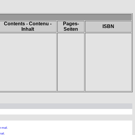
Contents - Contenu -
Pages-
ISBN
Inhalt
Seiten
e-mail.
ail
.