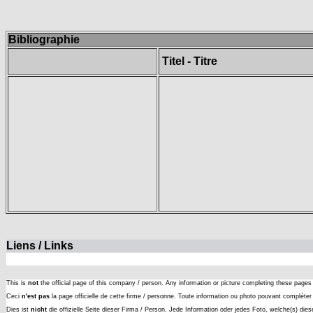
Bibliographie
Titel - Titre
Liens / Links
This is
not
the official page of this company / person. Any information or picture completing these page
Ceci
n'est pas
la page officielle de cette firme / personne. Toute information ou photo pouvant complét
Dies ist
nicht
die offizielle Seite dieser Firma / Person. Jede Information oder jedes Foto, welche(s) die