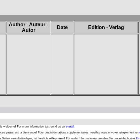
Author - Auteur -
Date
Edition - Verlag
Autor
s is welcome! For more information just send us an
e-mail.
er ces pages est la bienvenue! Pour des informations supplémentaires, veuillez nous envoyer simplement un
se Seiten vervollständigen, ist herzlich willkommen! Für mehr Informationen, senden Sie uns einfach eine
E-m