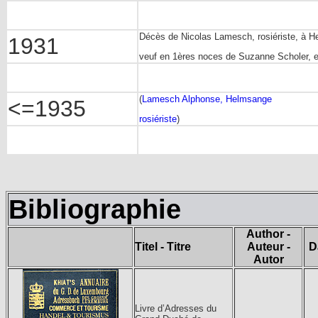
Décès de Nicolas Lamesch, rosiériste, à H
1931
veuf en 1ères noces de Suzanne Scholer, 
(
Lamesch Alphonse, Helmsange
<=1935
rosiériste
)
Bibliographie
Author -
Titel - Titre
Auteur -
D
Autor
Livre d’Adresses du