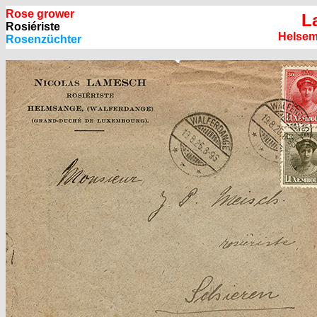
Rose grower
L
Rosiériste
Helsem
Rosenzüchter