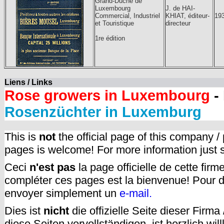
Grand-Duché de
Luxembourg
J. de HAI-
Commercial, Industriel
KHIAT, éditeur-
19
et Touristique
directeur
1re édition
Liens / Links
Rose growers in Luxembourg
-
Rosenzüchter in Luxemburg
This is
not
the official page of this company /
pages is welcome! For more information just
Ceci
n'est pas
la page officielle de cette fir
compléter ces pages est la bienvenue! Pour d
envoyer simplement un
e-mail.
Dies ist
nicht
die offizielle Seite dieser Firm
diese Seiten vervollständigen, ist herzlich w