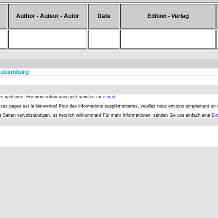
Author - Auteur - Autor
Date
Edition - Verlag
 Luxemburg
s is welcome! For more information just send us an
e-mail.
er ces pages est la bienvenue! Pour des informations supplémentaires, veuillez nous envoyer simplement un
se Seiten vervollständigen, ist herzlich willkommen! Für mehr Informationen, senden Sie uns einfach eine
E-m