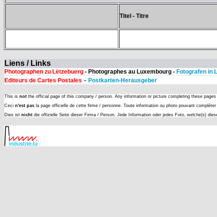
Titel - Titre
Liens / Links
Photographen zu Lëtzebuerg
- Photographes au Luxembourg -
Fotografen in
-
Editeurs de Cartes Postales
Postkarten-Herausgeber
This is
not
the official page of this company / person. Any information or picture completing these page
Ceci
n'est pas
la page officielle de cette firme / personne. Toute information ou photo pouvant complét
Dies ist
nicht
die offizielle Seite dieser Firma / Person. Jede Information oder jedes Foto, welche(s) die