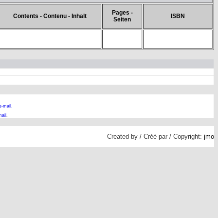
Pages -
Contents - Contenu - Inhalt
ISBN
Seiten
e-mail.
ail
.
Created by / Créé par / Copyright:
jmo