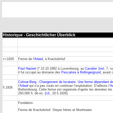
Historique - Geschichtlicher Überblick
<=1920
Ferme de l'
Arbed
, à Krackelshof
Paul Hastert
(* 10.10.1882 à Luxembourg, au
Cavalier Jost
, 7, 
il fut occupé au domaine des
Pescatore à Rollingergrund
, avant 
Colmar-Berg - Changement de locataire. Une ferme dépendant 
l’
Arbed
qui n’a pas voulu en continuer l’exploitation. D’ailleurs l’
A
5.1926
Bettembourg. Cette ferme est organisée d’après les données les p
250.000 fr. dit-on. (
LIL
: 20.5.1926)
Fondation:
Ferme de Krackelshof: Steyer frères et Munhowen