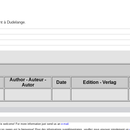
nt à Dudelange.
Author - Auteur -
Date
Edition - Verlag
Autor
s is welcome! For more information just send us an
e-mail.
er ces pages est la bienvenue! Pour des informations supplémentaires, veuillez nous envoyer simplement un