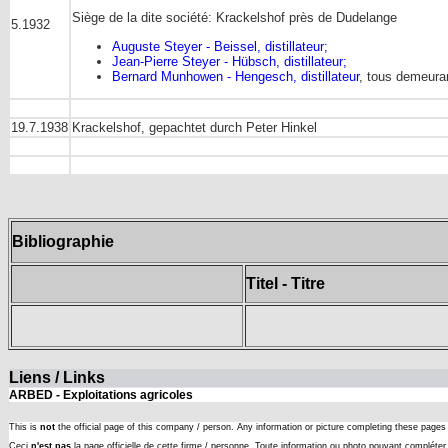
Siège de la dite société: Krackelshof près de Dudelange
5.1932
Auguste Steyer - Beissel, distillateur;
Jean-Pierre Steyer - Hübsch, distillateur;
Bernard Munhowen - Hengesch, distillateur
, tous demeura
19.7.1938
Krackelshof, gepachtet durch Peter Hinkel
Bibliographie
Titel - Titre
Liens / Links
ARBED - Exploitations agricoles
This is
not
the official page of this company / person. Any information or picture completing these page
Ceci
n'est pas
la page officielle de cette firme / personne. Toute information ou photo pouvant complét