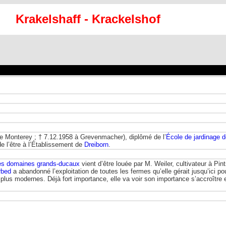
Krakelshaff - Krackelshof
rue Monterey ; † 7.12.1958 à Grevenmacher), diplômé de l’
École de jardinage 
de l’être à l’Établissement de
Dreiborn
.
des domaines grands-ducaux
vient d’être louée par M. Weiler, cultivateur à Pi
rbed
a abandonné l’exploitation de toutes les fermes qu’elle gérait jusqu’ici p
lus modernes. Déjà fort importance, elle va voir son importance s’accroître 