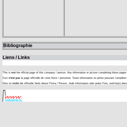
Bibliographie
Liens / Links
This is
not
the official page of this company / person. Any information or picture completing these page
Ceci
n'est pas
la page officielle de cette firme / personne. Toute information ou photo pouvant complét
Dies ist
nicht
die offizielle Seite dieser Firma / Person. Jede Information oder jedes Foto, welche(s) die