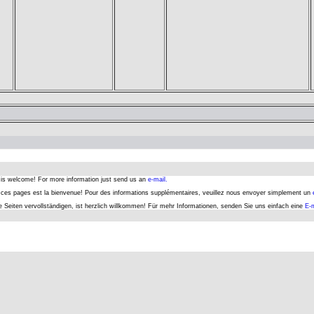
s is welcome! For more information just send us an
e-mail.
er ces pages est la bienvenue! Pour des informations supplémentaires, veuillez nous envoyer simplement un
se Seiten vervollständigen, ist herzlich willkommen! Für mehr Informationen, senden Sie uns einfach eine
E-m