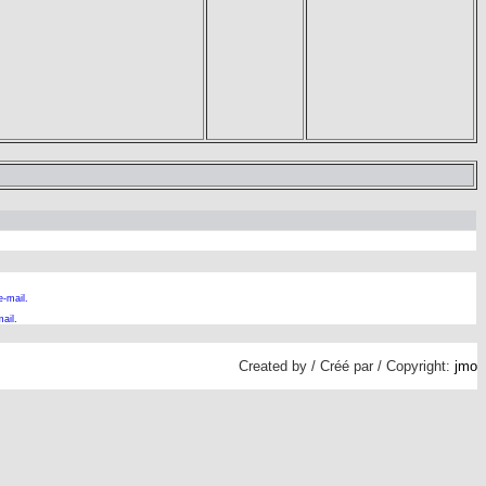
e-mail.
ail
.
Created by / Créé par / Copyright:
jmo