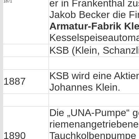
er in Frankenthal z
1871
Jakob Becker die Fi
Armatur-Fabrik Kle
Kesselspeiseautoma
KSB (Klein, Schanzl
KSB wird eine Aktie
1887
Johannes Klein.
Die „UNA-Pumpe“ ge
riemenangetriebene
1890
Tauchkolbenpumpe mit