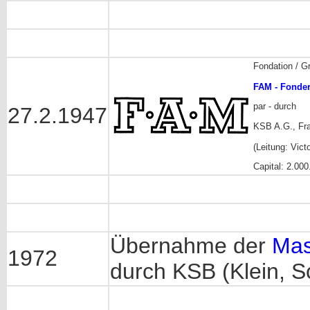
Fondation / G
FAM - Fonderi
par - durch
27.2.1947
KSB A.G., Fra
(Leitung: Vict
Capital: 2.000
Übernahme der
Mas
1972
durch KSB (Klein, S