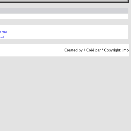
e-mail.
ail
.
Created by / Créé par / Copyright:
jmo