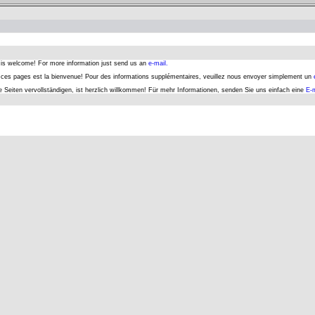
s is welcome! For more information just send us an
e-mail.
er ces pages est la bienvenue! Pour des informations supplémentaires, veuillez nous envoyer simplement un
se Seiten vervollständigen, ist herzlich willkommen! Für mehr Informationen, senden Sie uns einfach eine
E-m