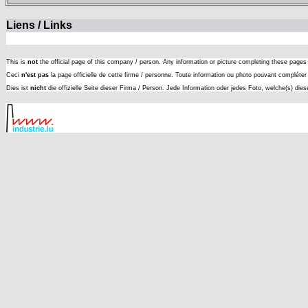
Liens / Links
This is
not
the official page of this company / person. Any information or picture completing these page
Ceci
n'est pas
la page officielle de cette firme / personne. Toute information ou photo pouvant complét
Dies ist
nicht
die offizielle Seite dieser Firma / Person. Jede Information oder jedes Foto, welche(s) die