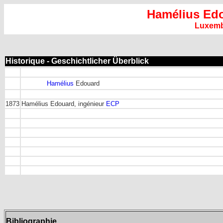
Hamélius Ed
Luxem
Historique - Geschichtlicher Überblick
Hamélius
Edouard
1873
Hamélius Edouard, ingénieur
ECP
Bibliographie