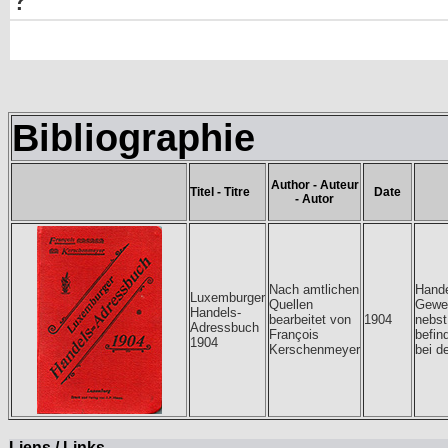
Bibliographie
Author - Auteur
Titel - Titre
Date
- Autor
Nach amtlichen
Hande
Luxemburger
Quellen
Gewe
Handels-
bearbeitet von
1904
nebst
Adressbuch
François
befin
1904
Kerschenmeyer
bei d
Liens / Links