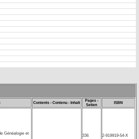
Pages -
g
Contents - Contenu - Inhalt
ISBN
Seiten
e Généalogie et
336
2-919919-54-X