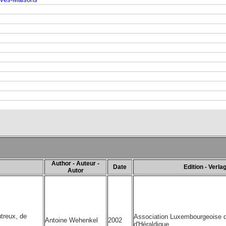
Author - Auteur -
Date
Edition - Verla
Autor
utreux, de
Association Luxembourgeoise d
Antoine Wehenkel
2002
d'Héraldique