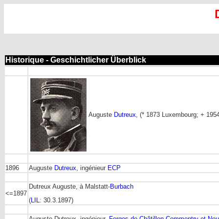
Historique - Geschichtlicher Überblick
Auguste
Dutreux
, (* 1873 Luxembourg; + 1954 
1896
Auguste
Dutreux
, ingénieur
ECP
Dutreux Auguste, à Malstatt-
Burbach
<=1897
(
LIL
: 30.3.1897)
Auguste Dutreux, ingénieur,
Forges de Châtillon-Commentry et Ne