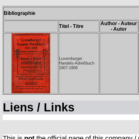
Bibliographie
Author - Auteur
Titel - Titre
- Autor
Luxemburger
Handels-Adreßbuch
1907-1908
Liens / Links
This is
not
the official page of this company /