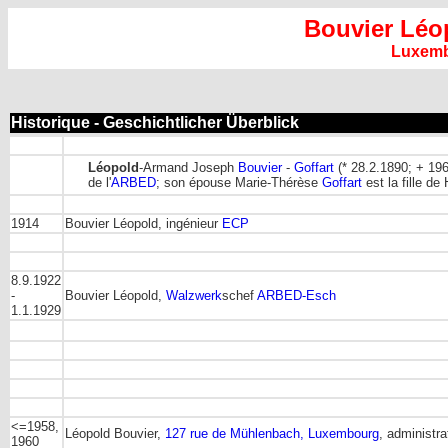
Bouvier Léo
Luxem
Historique - Geschichtlicher Überblick
Léopold
-Armand Joseph
Bouvier
-
Goffart
(* 28.2.1890; + 1961
de l'
ARBED
; son épouse Marie-Thérèse
Goffart
est la fille de
1914
Bouvier Léopold, ingénieur
ECP
8.9.1922
-
Bouvier Léopold,
Walzwerk
schef
ARBED-Esch
1.1.1929
<=1958,
Léopold Bouvier,
127 rue de Mühlenbach, Luxembourg
, administra
1960