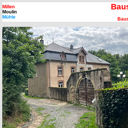
Baus
Millen
Moulin
Mühle
Baus