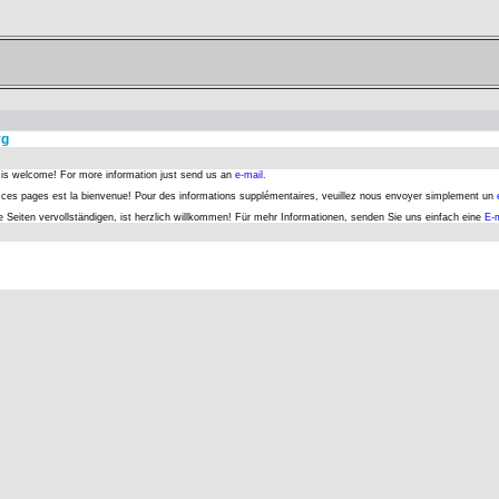
rg
s is welcome! For more information just send us an
e-mail.
er ces pages est la bienvenue! Pour des informations supplémentaires, veuillez nous envoyer simplement un
se Seiten vervollständigen, ist herzlich willkommen! Für mehr Informationen, senden Sie uns einfach eine
E-m