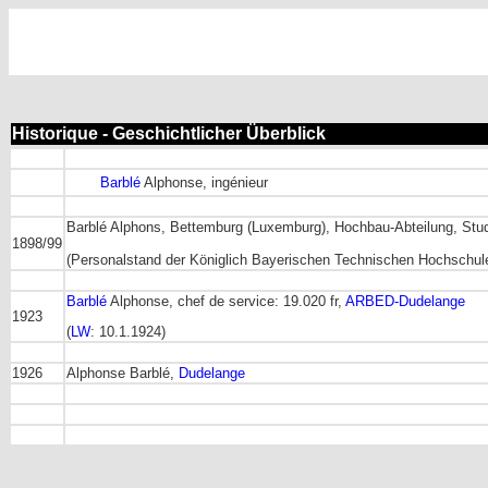
Historique - Geschichtlicher Überblick
Barblé
Alphonse, ingénieur
Barblé Alphons, Bettemburg (Luxemburg), Hochbau-Abteilung, Stu
1898/99
(Personalstand der Königlich Bayerischen Technischen Hochschul
Barblé
Alphonse, chef de service: 19.020 fr,
ARBED-Dudelange
1923
(
LW
: 10.1.1924)
1926
Alphonse Barblé,
Dudelange