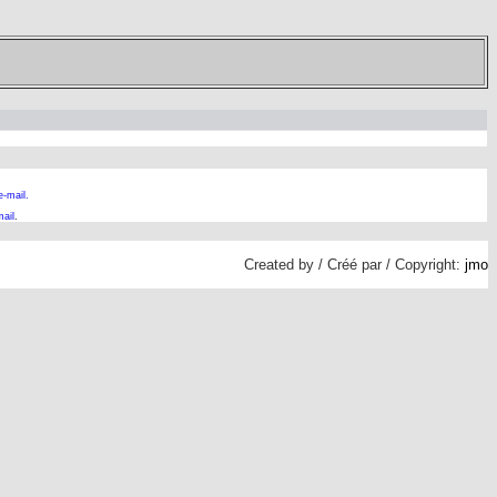
e-mail.
ail
.
Created by / Créé par / Copyright:
jmo