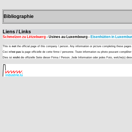
Bibliographie
Liens / Links
Schmelzen zu Lëtzebuerg
- Usines au Luxembourg -
Eisenhütten in Luxembu
This is
not
the official page of this company / person. Any information or picture completing these page
Ceci
n'est pas
la page officielle de cette firme / personne. Toute information ou photo pouvant complét
Dies ist
nicht
die offizielle Seite dieser Firma / Person. Jede Information oder jedes Foto, welche(s) die