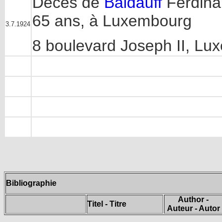
Décès de
Baldauff
Ferdina
65 ans, à Luxembourg
3.7.1924
8 boulevard Joseph II, L
Bibliographie
Author -
Titel - Titre
Auteur - Autor