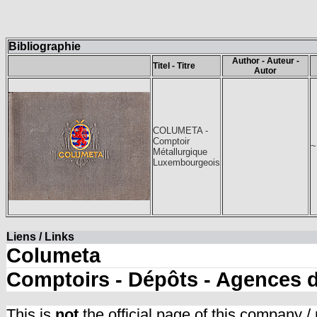
Bibliographie
Author - Auteur -
Titel - Titre
Autor
COLUMETA -
Comptoir
~
Métallurgique
Luxembourgeois
Liens / Links
Columeta
Comptoirs - Dépôts - Agences 
This is
not
the official page of this company /